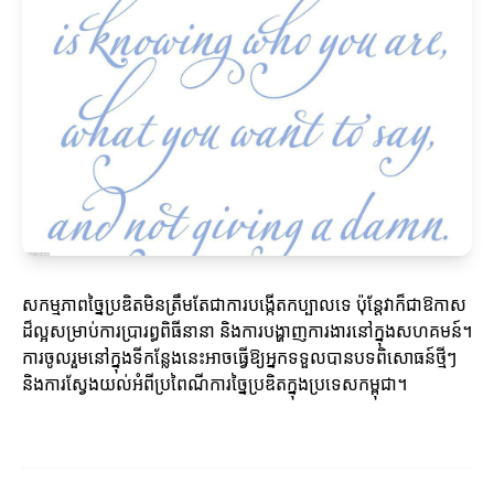
សកម្មភាពច្នៃប្រឌិតមិនត្រឹមតែជាការបង្កើតកប្បាលទេ ប៉ុន្តែវាក៏ជាឱកាស
ដ៏ល្អសម្រាប់ការប្រារព្ធពិធីនានា និងការបង្ហាញការងារនៅក្នុងសហគមន៍។
ការចូលរួមនៅក្នុងទីកន្លែងនេះអាចធ្វើឱ្យអ្នកទទួលបានបទពិសោធន៍ថ្មីៗ
និងការស្វែងយល់អំពីប្រពៃណីការច្នៃប្រឌិតក្នុងប្រទេសកម្ពុជា។