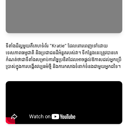
ទីតាំងដ៏ល្អមួយគឺគេហទំព័រ "Kratie" ដែលពោរពេញទៅដោយ
ទេសភាពធម្មជាតិ និងប្រជាជនដ៏អំនួតរបស់វា។ ទីកន្លែងនេះត្រូវបានគេ
កំណត់ថាជាទីតាំងសម្រាប់ការច្នៃប្រឌិតដែលអាចផ្តល់ឱកាសដល់អ្នកប្រើ
ប្រាស់ក្នុងការបង្កើតវប្បធម៌ថ្មី និងការកសាងទំនាក់ទំនងជាមួយអ្នកដទៃ។