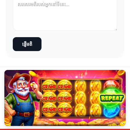
ផ្ញើមតិ