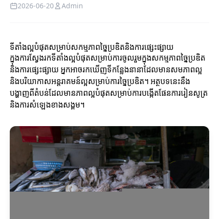
2026-06-20
Admin
ទីតាំងល្អបំផុតសម្រាប់សកម្មភាពច្នៃប្រឌិតនិងការផ្សេះផ្សាយ
ក្នុងការស្វែងរកទីតាំងល្អបំផុតសម្រាប់ការចូលរួមក្នុងសកម្មភាពច្នៃប្រឌិត
និងការផ្សេះផ្សាយ អ្នកអាចរកឃើញទីកន្លែងនានាដែលមានសមភាពល្អ
និងបរិយាកាសអន្ដរាគមន៍ល្អសម្រាប់ការច្នៃប្រឌិត។ អត្ថបទនេះនឹង
បង្ហាញពីតំបន់ដែលមានភាពល្អបំផុតសម្រាប់ការបង្កើតផែនការរៀនសូត្រ
និងការសំឡេងខាងសង្គម។