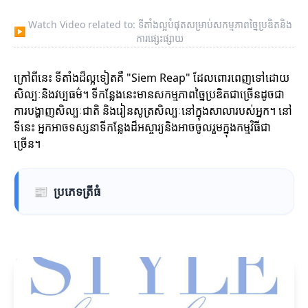
Watch Video related to: ទីតាំងល្អបំផុតសម្រាប់សកម្មភាពច្នៃប្រឌិតនិង
▶
ការផ្សេះផ្សាយ
ក្រៅពីនេះ ទីតាំងដ៏ល្អទៀតគឺ "Siem Reap" ដែលពោរពេញទៅដោយ
សិល្បៈនិងវប្បធម៌។ ទីកន្លែងនេះមានសកម្មភាពច្នៃប្រឌិតជាច្រើនដូចជា
ការបង្ហាញសិល្បៈជាតិ និងរៀនសូត្រសិល្បៈនៅក្នុងសាលារបស់អ្នក។ នៅ
ទីនេះ អ្នកអាចទស្សនាទីកន្លែងដ៏អស្ចារ្យនិងអាចចូលរួមក្នុងកម្មវិធីជា
ច្រើន។
📰
ប្រភេទត្រីធំ