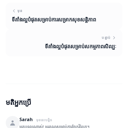
មុន
ទីតាំងល្អបំផុតសម្រាប់ការសម្រាកសុខសន្តិភាព
បន្ទាប់
ទីតាំងល្អបំផុតសម្រាប់សកម្មភាពសិល្បៈ
មតិអ្នកប្រើ
Sarah
មុននេះបន្តិច
អត្ថបទល្អណាស់! អរគុណសម្រាប់ការចែករំលែក។