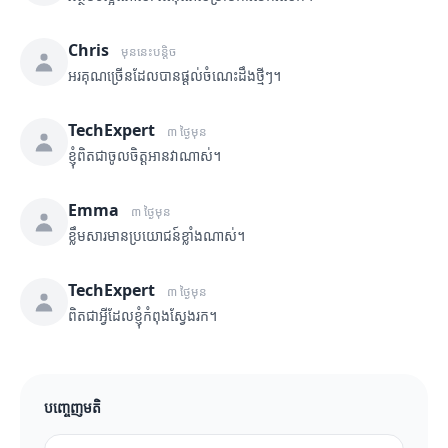
Chris
មុននេះបន្តិច
អរគុណច្រើនដែលបានផ្តល់ចំណេះដឹងថ្មីៗ។
TechExpert
៣ ថ្ងៃមុន
ខ្ញុំពិតជាចូលចិត្តអានវាណាស់។
Emma
៣ ថ្ងៃមុន
ខ្លឹមសារមានប្រយោជន៍ខ្លាំងណាស់។
TechExpert
៣ ថ្ងៃមុន
ពិតជាអ្វីដែលខ្ញុំកំពុងស្វែងរក។
បញ្ចេញមតិ