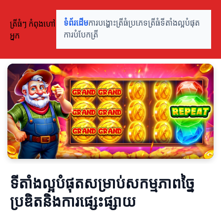
ត្រីធំៗ កំពុងហៅ
ទំព័រដើម
ការបង្ហោះត្រីធំ
ប្រភេទត្រីធំ
ទីតាំងល្អបំផុត
អ្នក
ការបំបែកត្រី
ទីតាំងល្អបំផុតសម្រាប់សកម្មភាពច្នៃ
ប្រឌិតនិងការផ្សេះផ្សាយ