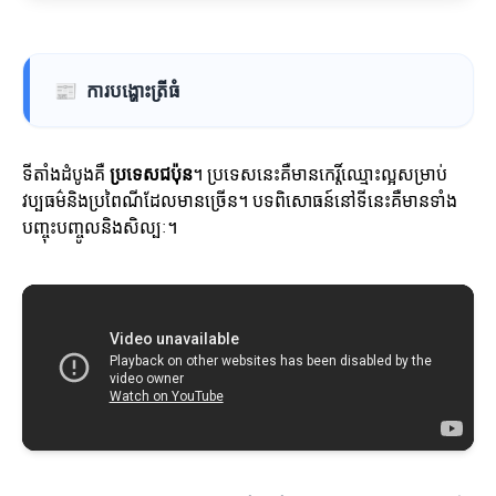
📰
ការបង្ហោះត្រីធំ
ទីតាំងដំបូងគឺ
ប្រទេសជប៉ុន
។ ប្រទេសនេះគឺមានកេរ្តិ៍ឈ្មោះល្អសម្រាប់
វប្បធម៌និងប្រពៃណីដែលមានច្រើន។ បទពិសោធន៍នៅទីនេះគឺមានទាំង
បញ្ចុះបញ្ចូលនិងសិល្បៈ។