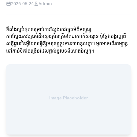
2026-06-24
Admin
ទីតាំងល្អបំផុតសម្រាប់ការស្វែងរកវប្បធម៌ដ៏អស្ចារ្យ
ការស្វែងរកវប្បធម៌ដ៏អស្ចារ្យមិនត្រឹមតែជាការកំសាន្តទេ ប៉ុន្តែវាបង្ហាញពី
សន្និដ្ឋាននៃអ្វីដែលធ្វើឱ្យមនុស្សខ្លះមានភាពខុសគ្នា។ អ្នកអាចដើរកម្សាន្ត
ទៅកាន់ទីតាំងច្រើនដែលផ្តល់នូវបទពិសោធន៍ល្អៗ។