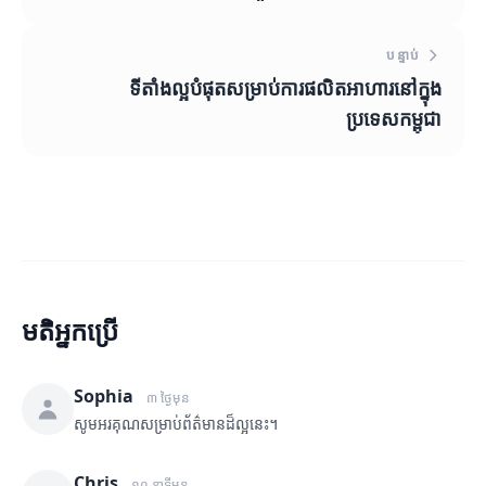
បន្ទាប់
ទីតាំងល្អបំផុតសម្រាប់ការផលិតអាហារនៅក្នុង
ប្រទេសកម្ពុជា
មតិអ្នកប្រើ
Sophia
៣ ថ្ងៃមុន
សូមអរគុណសម្រាប់ព័ត៌មានដ៏ល្អនេះ។
Chris
១០ នាទីមុន