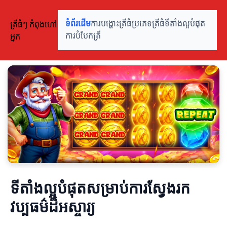
ត្រីធំៗ កំពុងហៅ
ទំព័រដើម
ការបង្ហោះត្រីធំ
ប្រភេទត្រីធំ
ទីតាំងល្អបំផុត
អ្នក
ការបំបែកត្រី
ទីតាំងល្អបំផុតសម្រាប់ការស្វែងរក
វប្បធម៌ដ៏អស្ចារ្យ