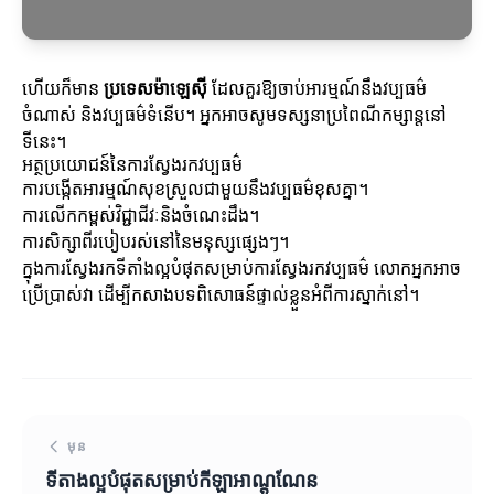
ហើយក៏មាន
ប្រទេសម៉ាឡេស៊ី
ដែលគួរឱ្យចាប់អារម្មណ៍នឹងវប្បធម៌
ចំណាស់ និងវប្បធម៌ទំនើប។ អ្នកអាចសូមទស្សនាប្រពៃណីកម្សាន្តនៅ
ទីនេះ។
អត្ថប្រយោជន៍នៃការស្វែងរកវប្បធម៌
ការបង្កើតអារម្មណ៍សុខស្រួលជាមួយនឹងវប្បធម៌ខុសគ្នា។
ការលើកកម្ពស់វិជ្ជាជីវៈនិងចំណេះដឹង។
ការសិក្សា​ពីរបៀបរស់នៅនៃមនុស្សផ្សេងៗ។
ក្នុងការស្វែងរកទីតាំងល្អបំផុតសម្រាប់ការស្វែងរកវប្បធម៌ លោកអ្នកអាច
ប្រើប្រាស់វា ដើម្បីកសាងបទពិសោធន៍ផ្ទាល់ខ្លួនអំពីការស្នាក់នៅ។
មុន
ទីតាងល្អបំផុតសម្រាប់កីឡាអាណ្តូណែន