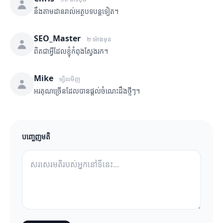
នឹងតាមដានរាល់អត្ថបទបន្តទៀត។
SEO_Master
២ ម៉ោងមុន
ពិតជាអ្វីដែលខ្ញុំកំពុងស្វែងរក។
Mike
ម្សិលមិញ
អរគុណច្រើនដែលបានផ្តល់ចំណេះដឹងថ្មីៗ។
បញ្ចេញមតិ