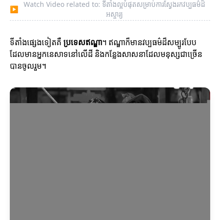
Watch Video related to: ទីតាំងល្អបំផុតសម្រាប់ការស្វែងរកវប្បធម៌ដ៏
▶
អស្ចារ្យ
ទីតាំងផ្សេងទៀតគឺ
ប្រទេសឥណ្ឌា
។ ឥណ្ឌាក៏មានវប្បធម៌ដ៏សម្បូរបែប
ដែលមានអ្នកនេសាទនៅលើដី និងកន្លែងសាសនាដែលមនុស្សជាច្រើន
បានចូលរួម។