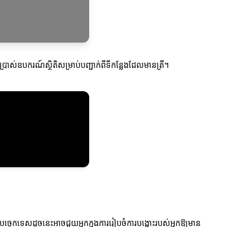
ើប្រាស់ឧបករណ៍ស្ថិតិសម្រាប់បញ្ជាក់ពីទីកន្លែងដែលមានត្រី។
បច្ចេកទេសដូចនេះអាចជួយអ្នកក្នុងការរៀបចំការបង្ហោះរបស់អ្នកឱ្យមាន