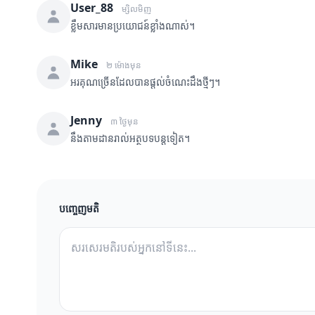
User_88
ម្សិលមិញ
ខ្លឹមសារមានប្រយោជន៍ខ្លាំងណាស់។
Mike
២ ម៉ោងមុន
អរគុណច្រើនដែលបានផ្តល់ចំណេះដឹងថ្មីៗ។
Jenny
៣ ថ្ងៃមុន
នឹងតាមដានរាល់អត្ថបទបន្តទៀត។
បញ្ចេញមតិ