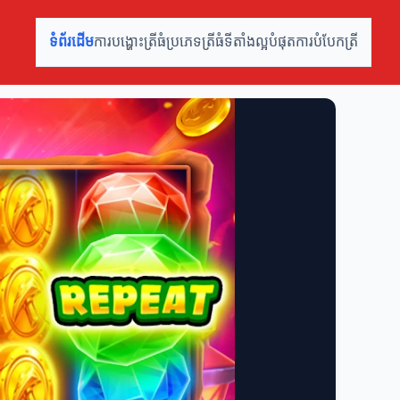
ទំព័រដើម
ការបង្ហោះត្រីធំ
ប្រភេទត្រីធំ
ទីតាំងល្អបំផុត
ការបំបែកត្រី