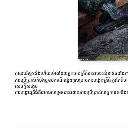
កាលបរិច្ឆេទនិងហើយម៉ោងដែលអ្នកចាប់ត្រីក៏មានសារៈសំខាន់ផងដែរ។ 
ការប្រើប្រាស់កំប៉ុងឬឧបករណ៍ផ្សេងៗសម្រាប់ការបង្ហោះត្រីធំ គួរតែពិ
សេចក្តីសង្ខេប
ការបង្ហោះត្រីធំគឺជាការសម្រេចបានដោយការប្រើប្រាស់បច្ចេកទេសនិ