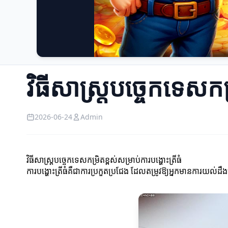
វិធីសាស្ត្របច្ចេកទេសកម្
2026-06-24
Admin
វិធីសាស្ត្របច្ចេកទេសកម្រិតខ្ពស់សម្រាប់ការបង្ហោះត្រីធំ
ការបង្ហោះត្រីធំគឺជាការប្រកួតប្រជែង ដែលតម្រូវឱ្យអ្នកមានការយល់