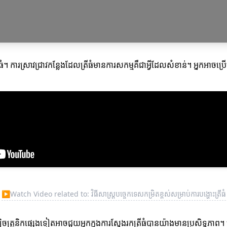
ំ។ ការស្រាវជ្រាវកន្លែងដែលត្រីធំមានការសកម្មគឺជាអ្វីដែលសំខាន់។ អ្នកអាចប្រ
▶
Watch Video related to: វិធីសាស្ត្របច្ចេកទេសកម្រិតខ្ពស់សម្រាប់ការបង្ហោះត្រីធំ
្រូនិកផ្សេងទៀតអាចជួយអ្នកក្នុងការស្វែងរកត្រីធំបានយ៉ាងមានប្រសិទ្ធភាព។ 