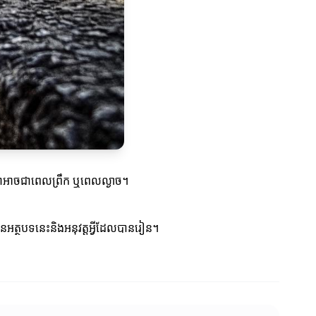
 វាអាចជាពេលព្រឹក ឬពេលល្ងាច។
នអត្ថបទនេះនិងអនុវត្តអ្វីដែលបានរៀន។