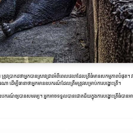
ត្រូវប្រាកដថាអ្នកបានស្រាវជ្រាវអំពីពេលវេលាដែលត្រីធំមានសកម្មភាពបំផុត។
ចារណា ដើម្បីធានាថាអ្នកមានឧបករណ៍ដែលត្រឹមត្រូវសម្រាប់ការបង្ហោះត្រី។
ងឧបករណ៍ឲ្យបានសមរម្យ។ អ្នកអាចទទួលបានជោគជ័យក្នុងការបង្ហោះត្រីធំបានអា