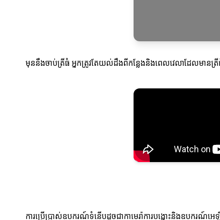
មុននឹងចាប់ត្រីធំ អ្នកត្រូវតែយល់ដឹងពីកន្លែងនិងពេលវេលាដែលមានត្រីធ
ការប្រើប្រាស់ឧបករណ៍ទំនើបដូចជាកាមេរ៉ាការបង្ហោះនិងឧបករណ៍អេឡិចត