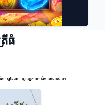
រីធំ
វិធីសាស្ត្រដែលអាចជួយអ្នកចាប់ត្រីធំបានជោគជ័យ។