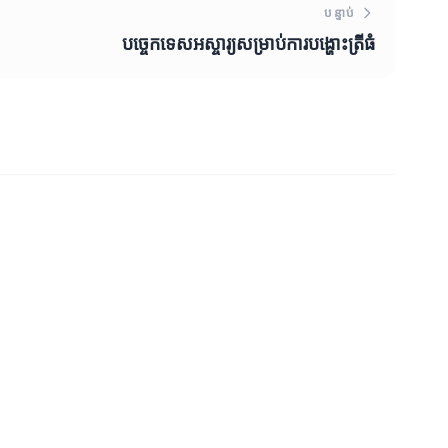
បន្ទាប់
បច្ចេកទេសអស្ចារ្យសម្រាប់ការបង្ហោះត្រីធំ