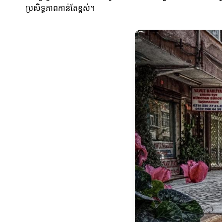
ប្រសិទ្ធភាពកាន់តែខ្ពស់។