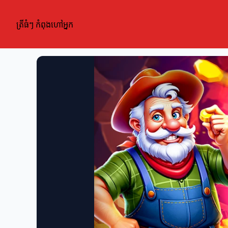
ត្រីធំៗ កំពុងហៅអ្នក