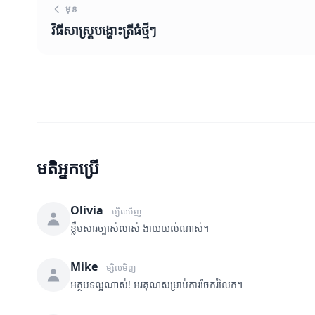
មុន
វិធីសាស្ត្របង្ហោះត្រីធំថ្មីៗ
មតិអ្នកប្រើ
Olivia
ម្សិលមិញ
ខ្លឹមសារច្បាស់លាស់ ងាយយល់ណាស់។
Mike
ម្សិលមិញ
អត្ថបទល្អណាស់! អរគុណសម្រាប់ការចែករំលែក។