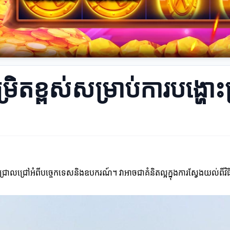
រិតខ្ពស់សម្រាប់ការបង្ហោះត្
ដឹងជ្រាលជ្រៅអំពីបច្ចេកទេសនិងឧបករណ៍។ វាអាចជាគំនិតល្អក្នុងការស្វែងយល់ពី