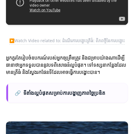
▶
Watch Video related to: ដំណើរការបង្ហោះត្រីធំ: ពិភពថ្មីនៃការបង្ហោះ
អ្នកគួរតែរៀបចំឧបករណ៍របស់អ្នកឲ្យត្រឹមត្រូវ និងជម្រាបយ៉ាងណាដើម្បី
ធានាថាអ្នកទទួលបាននូវបទពិសោធន៍ល្អបំផុត។ ទៅទស្សនាកន្លែងដែល
មានត្រីធំ និងស្វែងរកផែនទីដែលអាចធ្វើការបង្ហោះបាន។
🔗
ទីតាំងល្អបំផុតសម្រាប់ការបង្ហាញភាពច្នៃប្រឌិត