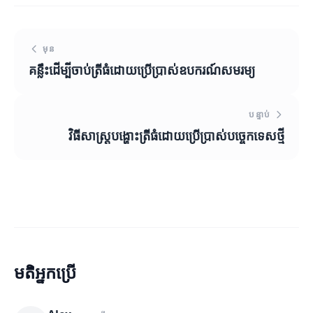
មុន
គន្លឹះដើម្បីចាប់ត្រីធំដោយប្រើប្រាស់ឧបករណ៍សមរម្យ
បន្ទាប់
វិធីសាស្ត្របង្ហោះត្រីធំដោយប្រើប្រាស់បច្ចេកទេសថ្មី
មតិអ្នកប្រើ