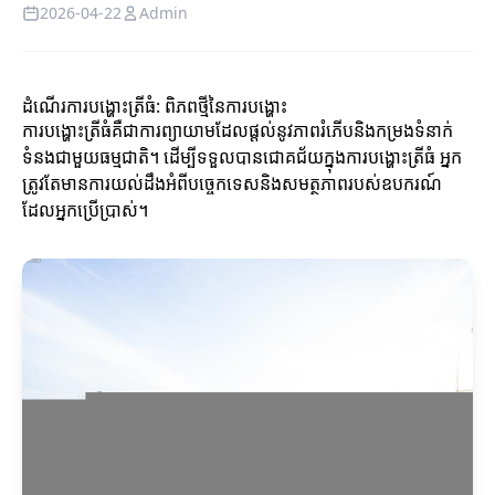
2026-04-22
Admin
ដំណើរការបង្ហោះត្រីធំ: ពិភពថ្មីនៃការបង្ហោះ
ការបង្ហោះត្រីធំគឺជាការព្យាយាមដែលផ្តល់នូវភាពរំភើបនិងកម្រងទំនាក់
ទំនងជាមួយធម្មជាតិ។ ដើម្បីទទួលបានជោគជ័យក្នុងការបង្ហោះត្រីធំ អ្នក
ត្រូវតែមានការយល់ដឹងអំពីបច្ចេកទេសនិងសមត្ថភាពរបស់ឧបករណ៍
ដែលអ្នកប្រើប្រាស់។