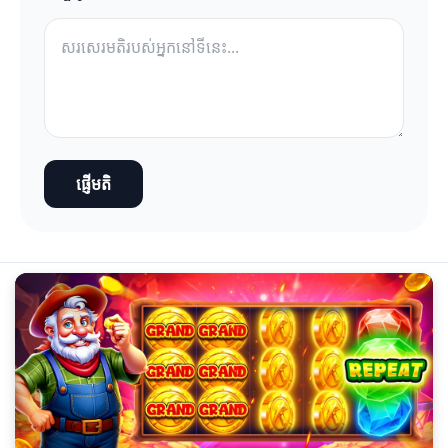
ផ្ញើមតិ