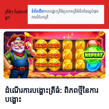
ត្រីធំៗ កំពុងហៅ
ទំព័រដើម
ការបង្ហោះត្រីធំ
ប្រភេទត្រីធំ
ទីតាំងល្អបំផុត
អ្នក
ការបំបែកត្រី
ដំណើរការបង្ហោះត្រីធំ: ពិភពថ្មីនៃការ
បង្ហោះ