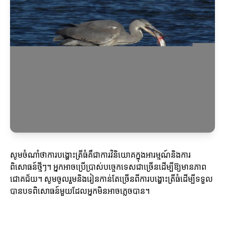
សូមចំណាំថាការបង្ហោះត្រីធំគឺជាការវិនិយោគក្នុងអារម្មណ៍និងការ
ពិសោធន៍ថ្មីៗ។ អ្នកអាចប្រើប្រាស់បច្ចេកទេសជាច្រើនដើម្បីឱ្យមានភាព
ជោគជ័យ។ សូមចូលរួមនិងរៀនកាន់តែច្រើនពីការបង្ហោះត្រីធំដើម្បីទទួល
បានបទពិសោធន៍មួយដែលអ្នកមិនអាចភ្លេចបាន។