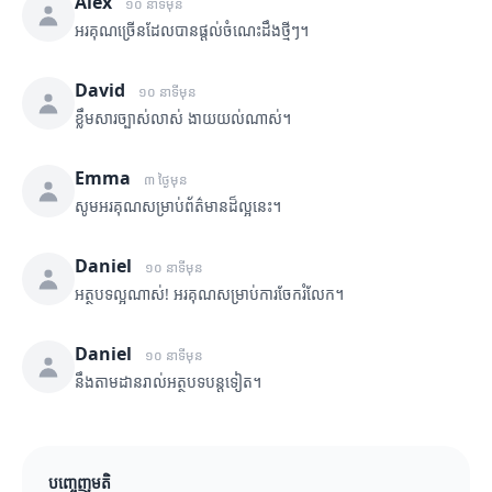
Alex
១០ នាទីមុន
អរគុណច្រើនដែលបានផ្តល់ចំណេះដឹងថ្មីៗ។
David
១០ នាទីមុន
ខ្លឹមសារច្បាស់លាស់ ងាយយល់ណាស់។
Emma
៣ ថ្ងៃមុន
សូមអរគុណសម្រាប់ព័ត៌មានដ៏ល្អនេះ។
Daniel
១០ នាទីមុន
អត្ថបទល្អណាស់! អរគុណសម្រាប់ការចែករំលែក។
Daniel
១០ នាទីមុន
នឹងតាមដានរាល់អត្ថបទបន្តទៀត។
បញ្ចេញមតិ