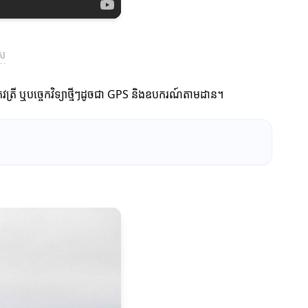
េស
កែវត្រី ឬបច្ចេកវិទ្យាថ្មីៗដូចជា GPS និងឧបករណ៍តាមដាន។