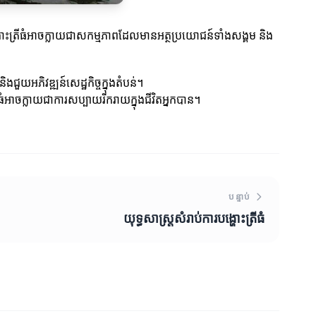
ហោះត្រីធំអាចក្លាយជាសកម្មភាពដែលមានអត្ថប្រយោជន៍ទាំងសង្គម និង
ងជួយអភិវឌ្ឍន៍សេដ្ឋកិច្ចក្នុងតំបន់។
ីធំអាចក្លាយជាការសប្បាយរីករាយក្នុងជីវិតអ្នកបាន។
បន្ទាប់
យុទ្ធសាស្ត្រសំរាប់ការបង្ហោះត្រីធំ