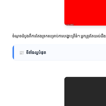
ចំណុចដំបូងគឺការតែងច្រកសម្រាប់ការបង្ហោះត្រីធំ។ អ្នកត្រូវតែយល់ដឹង
📰
ទីតាំងល្អបំផុត