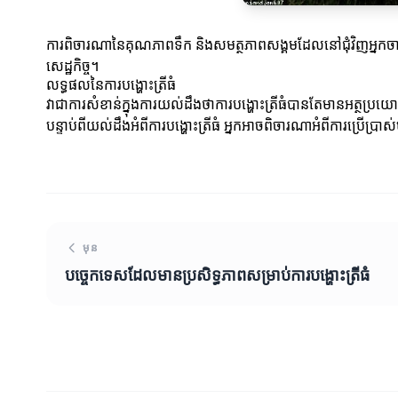
ការពិចារណានៃគុណភាពទឹក និងសមត្ថភាពសង្គមដែលនៅជុំវិញអ្នកចាប់ត
សេដ្ឋកិច្ច។
លទ្ធផលនៃការបង្ហោះត្រីធំ
វាជាការសំខាន់ក្នុងការយល់ដឹងថាការបង្ហោះត្រីធំបានតែមានអត្ថប្រយោជន៍
បន្ទាប់ពីយល់ដឹងអំពីការបង្ហោះត្រីធំ អ្នកអាចពិចារណាអំពីការប្រើប្រ
មុន
បច្ចេកទេសដែលមានប្រសិទ្ធភាពសម្រាប់ការបង្ហោះត្រីធំ