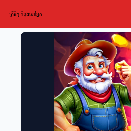
ត្រីធំៗ កំពុងហៅអ្នក