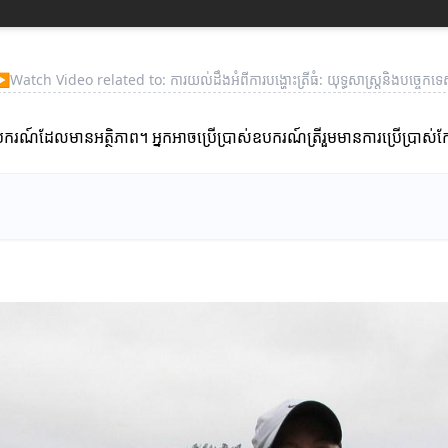
▶
Watch Video related to: ការយល់ដឹងអំពីការបង្ហោះត្រីធំ: យុទ្ធសាស្ត្រនិងបច្ចេកទ
ស់ឧបករណ៍ដែលមានអត្ថិភាព។ អ្នកអាចប្រើប្រាស់ឧបករណ៍ត្រីរួមមានការប្រើប្រាស់