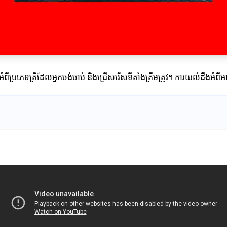
អំពីប្រភេទត្រីដែលអ្នកចង់ចាប់ និងជ្រើសរើសទីតាំងត្រឹមត្រូវ។ ការយល់ដឹងអំពីអ