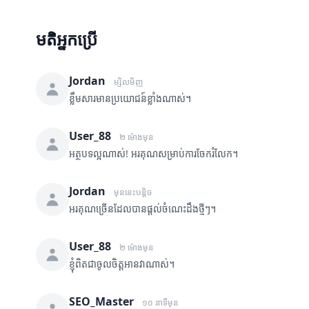
មតិអ្នកប្រើ
Jordan
ម្សិលមិញ
ខ្លឹមសារមានប្រយោជន៍ខ្លាំងណាស់។
User_88
២ ម៉ោងមុន
អត្ថបទល្អណាស់! អរគុណសម្រាប់ការចែករំលែក។
Jordan
មុននេះបន្តិច
អរគុណច្រើនដែលបានផ្តល់ចំណេះដឹងថ្មីៗ។
User_88
២ ម៉ោងមុន
ខ្ញុំពិតជាចូលចិត្តអានវាណាស់។
SEO_Master
១០ នាទីមុន