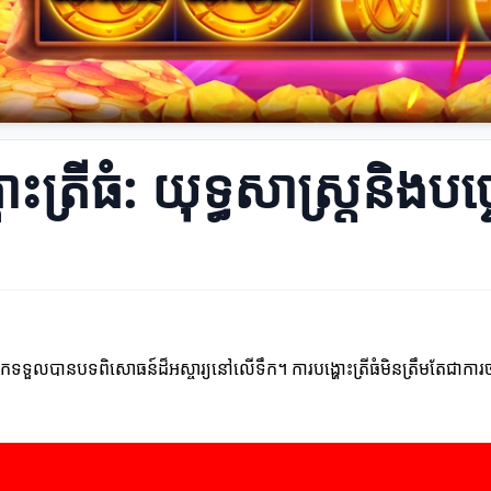
ះត្រីធំ: យុទ្ធសាស្ត្រនិងប
នកទទួលបានបទពិសោធន៍ដ៏អស្ចារ្យនៅលើទឹក។ ការបង្ហោះត្រីធំមិនត្រឹមតែជាការចាប់