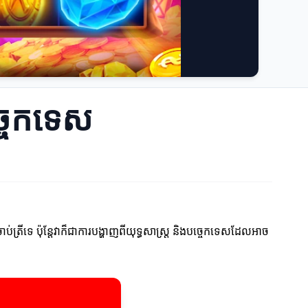
ច្ចេកទេស
ត្រីទេ ប៉ុន្តែវាក៏ជាការបង្ហាញពីយុទ្ធសាស្ត្រ និងបច្ចេកទេសដែលអាច