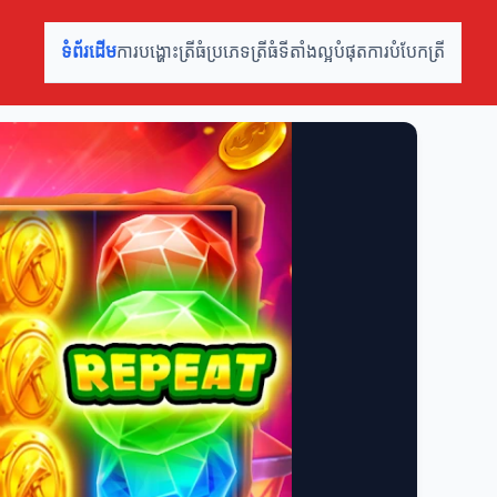
ទំព័រដើម
ការបង្ហោះត្រីធំ
ប្រភេទត្រីធំ
ទីតាំងល្អបំផុត
ការបំបែកត្រី