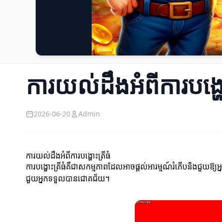
ការយល់ដឹងអំពីការបង្ហោ
2026-06-20
Admin
ការយល់ដឹងអំពីការបង្ហោះត្រីធំ
ការបង្ហោះត្រីធំគឺជាសកម្មភាពដែលអាចផ្តល់អារម្មណ៍រំភើបនិងជួយឱ្យអ្
ជួយអ្នកទទួលបានជោគជ័យ។