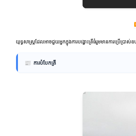
យុទ្ធសាស្ត្រដែលអាចជួយអ្នកក្នុងការបង្ហោះត្រីធំរួមមានការប្រើប្រា
📰
ការបំបែកត្រី