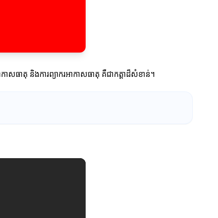
ាកាសធាតុ និងការព្យាករ​អាកាសធាតុ គឺជា​កត្តាដ៏សំខាន់។