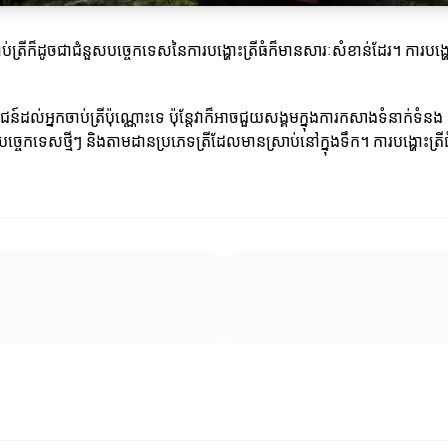
្រីក៏ដូចជាជំនួសបច្ចេកទេសនៃការបង្ហោះត្រីធំក៏មានសារៈសំខាន់ដែរ។ ការបង្
ដល់អ្នកចាប់ត្រីប៉ុណ្ណោះទេ ប៉ុន្តែវាក៏អាចជួយសង្គមក្នុងការកសាងទំនាក់ទំនង និ
ាស់បច្ចេកទេសថ្មីៗ និងតាមដានប្រភេទត្រីដែលមានស្រាប់នៅក្នុងទឹក។ ការបង្ហោះត្រ