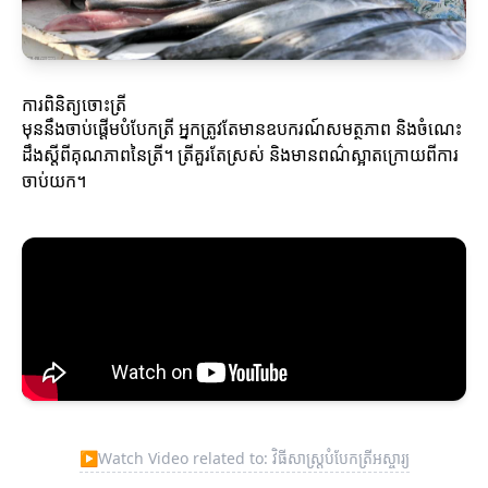
ការពិនិត្យចោះត្រី
មុននឹងចាប់ផ្តើមបំបែកត្រី អ្នកត្រូវតែមានឧបករណ៍សមត្ថភាព និងចំណេះ
ដឹងស្តីពីគុណភាពនៃត្រី។ ត្រីគួរតែស្រស់ និងមានពណ៌ស្អាតក្រោយពីការ
ចាប់យក។
▶
Watch Video related to: វិធីសាស្រ្តបំបែកត្រីអស្ចារ្យ