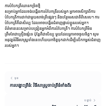
ការបំបែកត្រីឈានកម្រិតថ្មី
សម្រាប់អ្នកដែលចង់បង្កើនការបំបែកត្រីរបស់អ្នក អ្នកអាចសិក្សាពីការ
បំបែកត្រីការដាក់ជាមួយសាច់ត្រីផ្សេងៗ និងបន្ថែមរសជាតិពិសេស។ ការ
បំបែកត្រីគឺជាសិល្បៈដែលអាចបង្កើនជំនាញផ្ទាល់ខ្លួនរបស់អ្នក។
ព័ត៌មាននេះសម្រាប់បង្រៀនអ្នកអំពីការបំបែកត្រី។ ការបំបែកត្រីមិន
ត្រឹមតែជាគ្រឿងផ្សំទេ ប៉ុន្តែគឺជាសិល្បៈមួយដែលអ្នកអាចចូលចិត្ត។ សូម
អនុវត្តន៍វិធីសាស្រ្តទាំងនេះហើយយកចិត្តទុកដាក់ដើម្បីលើកកម្ពស់ជំនាញ
របស់អ្នក។
មុន
ការបង្ហោះត្រីធំ: វិធីសាស្រ្តចាប់ត្រីធំទាំងពីរ
បន្ទាប់