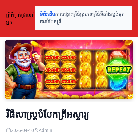
ត្រីធំៗ កំពុងហៅ
ទំព័រដើម
ការបង្ហោះត្រីធំ
ប្រភេទត្រីធំ
ទីតាំងល្អបំផុត
អ្នក
ការបំបែកត្រី
វិធីសាស្រ្តបំបែកត្រីអស្ចារ្យ
2026-04-10
Admin