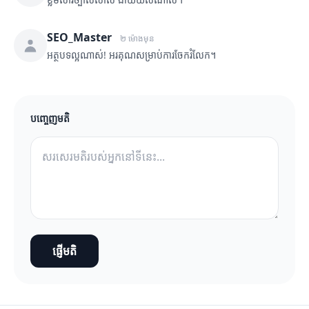
SEO_Master
២ ម៉ោងមុន
អត្ថបទល្អណាស់! អរគុណសម្រាប់ការចែករំលែក។
បញ្ចេញមតិ
ផ្ញើមតិ