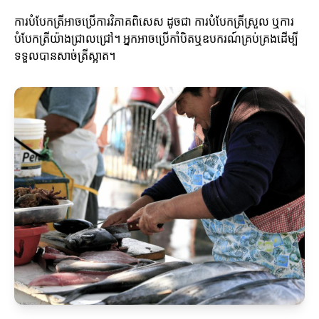
ការបំបែកត្រីអាចប្រើការវិភាគពិសេស ដូចជា ការបំបែកត្រីស្រួល ឬការ
បំបែកត្រីយ៉ាងជ្រាលជ្រៅ។ អ្នកអាចប្រើកាំបិតឬឧបករណ៍គ្រប់គ្រងដើម្បី
ទទួលបានសាច់ត្រីស្អាត។