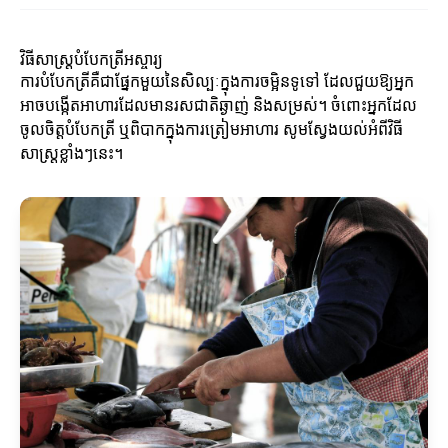
វិធីសាស្រ្តបំបែកត្រីអស្ចារ្យ
ការបំបែកត្រីគឺជាផ្នែកមួយនៃសិល្បៈក្នុងការចម្អិនទូទៅ ដែលជួយឱ្យអ្នក
អាចបង្កើតអាហារដែលមានរសជាតិឆ្ងាញ់ និងសម្រស់។ ចំពោះអ្នកដែល
ចូលចិត្តបំបែកត្រី ឬពិបាកក្នុងការត្រៀមអាហារ សូមស្វែងយល់អំពីវិធី
សាស្រ្តខ្លាំងៗនេះ។