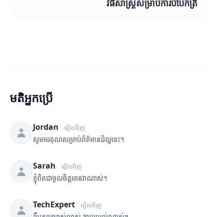
វិធីសាស្រ្តសម្រាប់ការបំបែកត្រី
មតិអ្នកប្រើ
Jordan
ម្សិលមិញ
សូមអរគុណសម្រាប់ព័ត៌មានដ៏ល្អនេះ។
Sarah
ម្សិលមិញ
ខ្ញុំពិតជាចូលចិត្តអានវាណាស់។
TechExpert
ម្សិលមិញ
ខ្លឹមសារច្បាស់លាស់ ងាយយល់ណាស់។