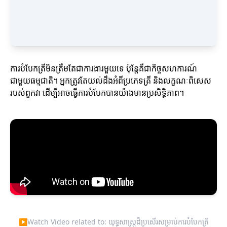
ការបំបែកត្រីមិនត្រឹមតែជាការងារមួយទេ ប៉ុន្តែគឺជាកិច្ចសហការណ៍
ជាមួយធម្មជាតិ។ អ្នកត្រូវតែយល់ដឹងអំពីប្រភេទត្រី និងលក្ខណៈពិសេស
របស់ពួកវា ដើម្បីអាចធ្វើការបំបែកបានយ៉ាងមានប្រសិទ្ធិភាព។
▶
Watch Video related to: យុទ្ធសាស្ត្រដ៏ប្រសើរសម្រាប់ការបំបែកត្រី