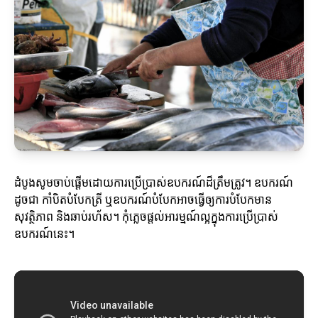
ដំបូងសូមចាប់ផ្តើមដោយការប្រើប្រាស់ឧបករណ៍ដ៏ត្រឹមត្រូវ។ ឧបករណ៍
ដូចជា កាំបិតបំបែកត្រី ឬឧបករណ៍បំបែកអាចធ្វើឲ្យការបំបែកមាន
សុវត្ថិភាព និងឆាប់រហ័ស។ កុំភ្លេចផ្តល់អារម្មណ៍ល្អក្នុងការប្រើប្រាស់
ឧបករណ៍នេះ។