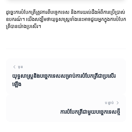
ដូច្នេះការបំបែកត្រីត្រូវការពីបច្ចេកទេស និងការយល់ដឹងអំពីការប្រើប្រាស់
ឧបករណ៍។ យើងសង្ឃឹមថាយុទ្ធសាស្ត្រទាំងនេះអាចជួយអ្នកក្នុងការបំបែក
ត្រីបានយ៉ាងប្រសើរ។
មុន
យុទ្ធសាស្ត្រនិងបច្ចេកទេសសម្រាប់ការបំបែកត្រីជាប្រសើរ
ឡើង
បន្ទាប់
ការបំបែកត្រីជាមួយបច្ចេកទេសថ្មី