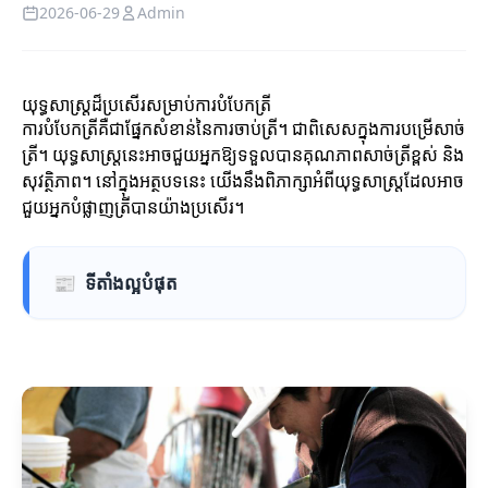
2026-06-29
Admin
យុទ្ធសាស្ត្រដ៏ប្រសើរសម្រាប់ការបំបែកត្រី
ការបំបែកត្រីគឺជាផ្នែកសំខាន់នៃការចាប់ត្រី។ ជាពិសេសក្នុងការបម្រើសាច់
ត្រី។ យុទ្ធសាស្ត្រនេះអាចជួយអ្នកឱ្យទទួលបានគុណភាពសាច់ត្រីខ្ពស់ និង
សុវត្ថិភាព។ នៅក្នុងអត្ថបទនេះ យើងនឹងពិភាក្សាអំពីយុទ្ធសាស្ត្រដែលអាច
ជួយអ្នកបំផ្លាញត្រីបានយ៉ាងប្រសើរ។
📰
ទីតាំងល្អបំផុត