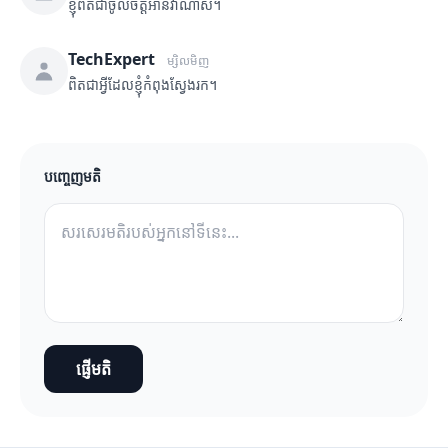
ខ្ញុំពិតជាចូលចិត្តអានវាណាស់។
TechExpert
ម្សិលមិញ
ពិតជាអ្វីដែលខ្ញុំកំពុងស្វែងរក។
បញ្ចេញមតិ
ផ្ញើមតិ