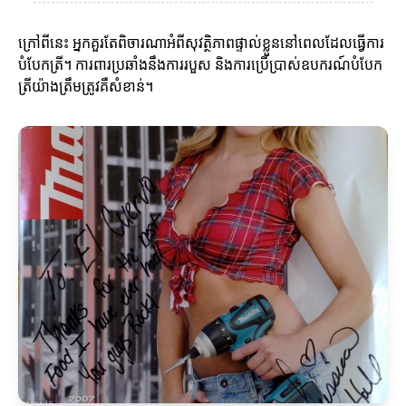
ក្រៅពីនេះ អ្នកគួរតែពិចារណាអំពីសុវត្ថិភាពផ្ទាល់ខ្លួននៅពេលដែលធ្វើការ
បំបែកត្រី។ ការពារប្រឆាំងនឹងការរបួស និងការប្រើប្រាស់ឧបករណ៍បំបែក
ត្រីយ៉ាងត្រឹមត្រូវគឺសំខាន់។