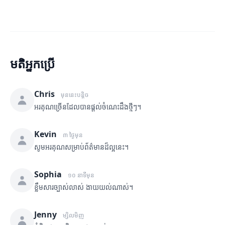
មតិអ្នកប្រើ
Chris
មុននេះបន្តិច
អរគុណច្រើនដែលបានផ្តល់ចំណេះដឹងថ្មីៗ។
Kevin
៣ ថ្ងៃមុន
សូមអរគុណសម្រាប់ព័ត៌មានដ៏ល្អនេះ។
Sophia
១០ នាទីមុន
ខ្លឹមសារច្បាស់លាស់ ងាយយល់ណាស់។
Jenny
ម្សិលមិញ