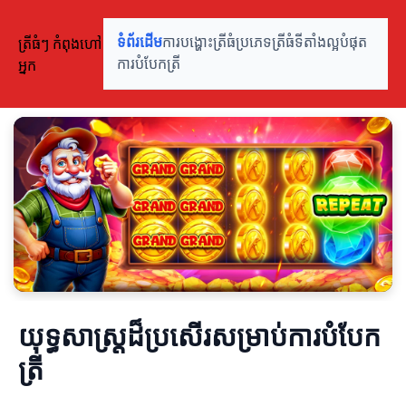
ត្រីធំៗ កំពុងហៅ
ទំព័រដើម
ការបង្ហោះត្រីធំ
ប្រភេទត្រីធំ
ទីតាំងល្អបំផុត
អ្នក
ការបំបែកត្រី
យុទ្ធសាស្ត្រដ៏ប្រសើរសម្រាប់ការបំបែក
ត្រី