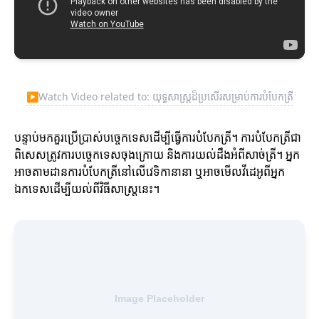
▶
Watch Video related to: យុទ្ធសាស្ត្រដ៏ប្រសើរសម្រាប់ការបំបែកត្រី
បន្ទាប់មកគួរប្រើប្រាស់បច្ចេកទេសដើម្បីធ្វើការបំបែកត្រី។ ការបំបែកត្រីជា
ពិសេសត្រូវការបច្ចេកទេសចុងក្រោយ និងការយល់ដឹងអំពីសាច់ត្រី។ អ្នក
អាចតាមដានការបំបែកត្រីនៅលើវេទិកានានា ឬអាចមើលវីដេអូពីអ្នក
ឯកទេសដើម្បីយល់ពីវិធីសាស្ត្រនេះ។