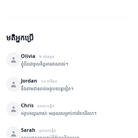
មតិអ្នកប្រើ
Olivia
២ ម៉ោងមុន
ខ្ញុំពិតជាចូលចិត្តអានវាណាស់។
Jordan
១០ នាទីមុន
នឹងតាមដានរាល់អត្ថបទបន្តទៀត។
Chris
មុននេះបន្តិច
អត្ថបទល្អណាស់! អរគុណសម្រាប់ការចែករំលែក។
Sarah
មុននេះបន្តិច
សូមអរគុណសម្រាប់ព័ត៌មានដ៏ល្អនេះ។