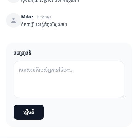
Mike
២ ម៉ោងមុន
ពិតជាអ្វីដែលខ្ញុំកំពុងស្វែងរក។
បញ្ចេញមតិ
ផ្ញើមតិ