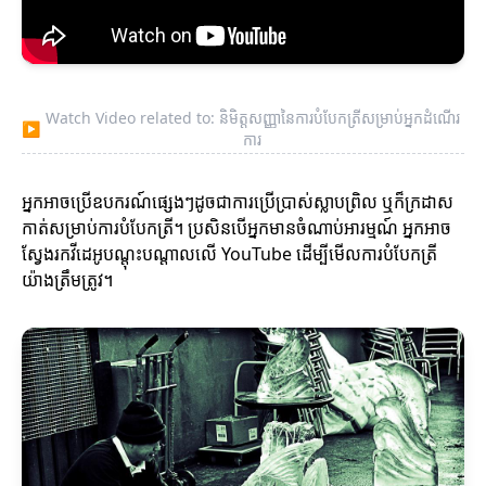
Watch Video related to: និមិត្តសញ្ញានៃការបំបែកត្រីសម្រាប់អ្នកដំណើរ
▶
ការ
អ្នកអាចប្រើឧបករណ៍ផ្សេងៗដូចជាការប្រើប្រាស់ស្លាបព្រិល ឬក៏ក្រដាស
កាត់សម្រាប់ការបំបែកត្រី។ ប្រសិនបើអ្នកមានចំណាប់អារម្មណ៍ អ្នកអាច
ស្វែងរកវីដេអូបណ្តុះបណ្តាលលើ YouTube ដើម្បីមើលការបំបែកត្រី
យ៉ាងត្រឹមត្រូវ។