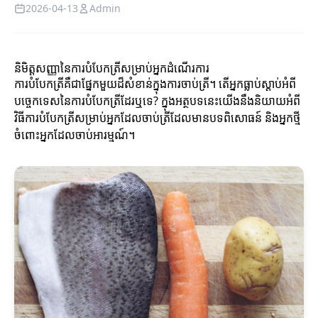
2026-04-13
Admin
និមិត្តសញ្ញានៃការបំបែកត្រីសម្រាប់អ្នកដំណើរការ
ការបំបែកត្រីគឺជាផ្នែកមួយដ៏សំខាន់ក្នុងការចាប់ត្រី។ តើអ្នកធ្លាប់ស្ដាប់អំពី
បច្ចេកទេសនៃការបំបែកត្រីដែរឬទេ? ក្នុងអត្ថបទនេះយើងនឹងនិយាយអំពី
វិធីការបំបែកត្រីសម្រាប់អ្នកដែលចាប់ត្រីដែលមានបទពិសោធន៍ និងអ្នកថ្មី
ចំពោះអ្នកដែលចាប់អារម្មណ៍។