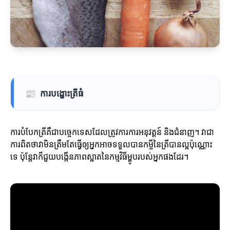
📰
ការបង្ហោះត្រីធំ
ការបំបែកត្រីគឺជាបច្ចេកទេសដែលត្រូវការការអនុវត្តន៍ និងជំនាញ។ វាជា
ការពិតថាវាមិនត្រឹមតែធ្វើឲ្យអ្នកអាចទទួលបានកម្ចីនៃត្រីបានល្អប៉ុណ្ណោះ
ទេ ប៉ុន្តែវាក៏ជួយបង្កើនភាពស្អាតនៃកម្មវិធីម្ហូបរបស់អ្នកផងដែរ។