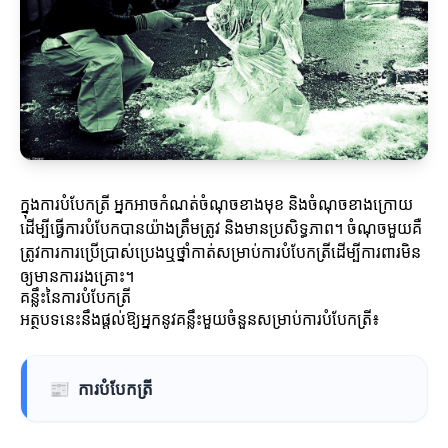
ក្នុងការបំបែកត្រី អ្នកអាចកំណត់ចំណុចខាងមុខ និងចំណុចខាងក្រោយ
ដើម្បីធ្វើការបំបែកបានយ៉ាងត្រឹមត្រូវ និងមានប្រសិទ្ធភាព។ ចំណុចមួយគឺ
ត្រូវការការប្រើប្រាស់ប្រេងឬថ្នាំកាត់សម្រាប់ការបំបែកត្រីដើម្បីការពារមិន
ឲ្យមានការរងគ្រោះ។
គន្លឹះនៃការបំបែកត្រី
អត្ថបទនេះនឹងផ្តល់ឱ្យអ្នកនូវគន្លឹះមួយចំនួនសម្រាប់ការបំបែកត្រី៖
📰
ការបំបែកត្រី