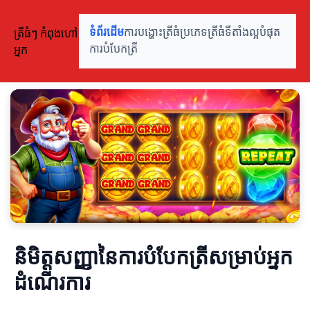
ត្រីធំៗ កំពុងហៅ
ទំព័រដើម
ការបង្ហោះត្រីធំ
ប្រភេទត្រីធំ
ទីតាំងល្អបំផុត
អ្នក
ការបំបែកត្រី
និមិត្តសញ្ញានៃការបំបែកត្រីសម្រាប់អ្នក
ដំណើរការ