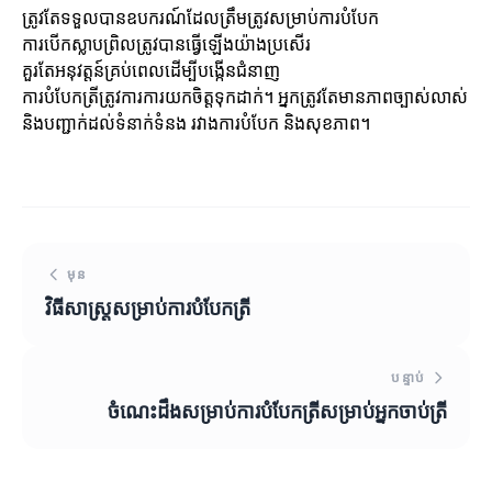
ត្រូវតែទទួលបានឧបករណ៍ដែលត្រឹមត្រូវសម្រាប់ការបំបែក
ការបើកស្លាបព្រិលត្រូវបានធ្វើឡើងយ៉ាងប្រសើរ
គួរតែអនុវត្តន៍គ្រប់ពេលដើម្បីបង្កើនជំនាញ
ការបំបែកត្រីត្រូវការការយកចិត្តទុកដាក់។ អ្នកត្រូវតែមានភាពច្បាស់លាស់
និងបញ្ជាក់ដល់ទំនាក់ទំនង រវាងការបំបែក និងសុខភាព។
មុន
វិធីសាស្រ្តសម្រាប់ការបំបែកត្រី
បន្ទាប់
ចំណេះដឹងសម្រាប់ការបំបែកត្រីសម្រាប់អ្នកចាប់ត្រី