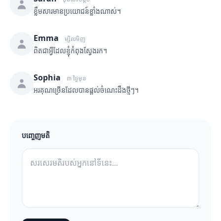
ខ្លឹមសារមានប្រយោជន៍ខ្លាំងណាស់។
Emma
ម្សិលមិញ
ពិតជាអ្វីដែលខ្ញុំកំពុងស្វែងរក។
Sophia
៣ ថ្ងៃមុន
អរគុណច្រើនដែលបានផ្តល់ចំណេះដឹងថ្មីៗ។
បញ្ចេញមតិ